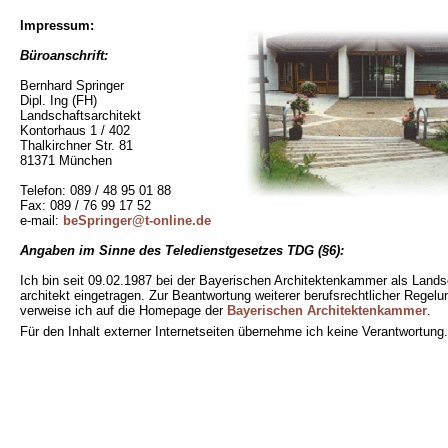
Impressum:
Büroanschrift:
Bernhard Springer
Dipl. Ing (FH)
Landschaftsarchitekt
Kontorhaus 1 / 402
Thalkirchner Str. 81
81371 München
Telefon: 089 / 48 95 01 88
Fax: 089 / 76 99 17 52
e-mail:
beSpringer@t-online.de
Angaben im Sinne des Teledienstgesetzes TDG (§6):
Ich bin seit 09.02.1987 bei der Bayerischen Architektenkammer als Lands
architekt eingetragen. Zur Beantwortung weiterer berufsrechtlicher Regel
verweise ich auf die Homepage der
Bayerischen Architektenkammer
.
Für den Inhalt externer Internetseiten übernehme ich keine Verantwortung.